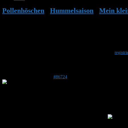
Pollenhöschen
•
Hummelsaison
•
Mein klei
der 3. Etage
Herzlich Willkommen
Um am Hummelforum teilzunehmen musst Du Dich einmalig
registri
Antwort auf: Mein kleiner “Hummelgarten”
27. Juli 2024 um 15:26 Uhr
#86724
Elke
Forenmitglied
Beitragsersteller
DE 13403
35 m
Bei mir fliegen seit Donnerstag die ersten Jungköniginnen
3
Drohnen habe ich aber noch nicht gesehen, wenn ich sie überhaupt e