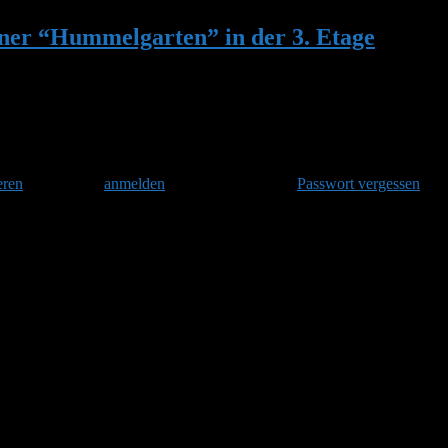
ner “Hummelgarten” in der 3. Etage
•
Antw
eren
und danach
anmelden
. Oder hast Du Dein
Passwort vergessen
?
 in der 3. Etage
 von ihnen hatte ich mal gleichzeitig an den Balkonpflanzen gesehen.
rkenne. Aber vermutlich ist es dann mit der Ruhe der Jungköniginnen v