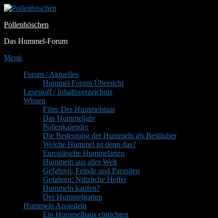
Zum
Inhalt
Pollenhöschen
springen
Das Hummel-Forum
Menü
Primäres
Forum / Aktuelles
Hummel Forum Übersicht
Menü
Lesestoff / Inhaltsverzeichnis
Wissen
Film: Der Hummelstaat
Das Hummeljahr
Pollenkalender
Die Bedeutung der Hummeln als Bestäuber
Welche Hummel ist denn das?
Europäische Hummelarten
Hummeln aus aller Welt
Gefahren: Feinde und Parasiten
Gefahren: Nützliche Helfer
Hummeln kaufen?
Der Hummelgarten
Hummeln Ansiedeln
Ein Hummelhaus einrichten