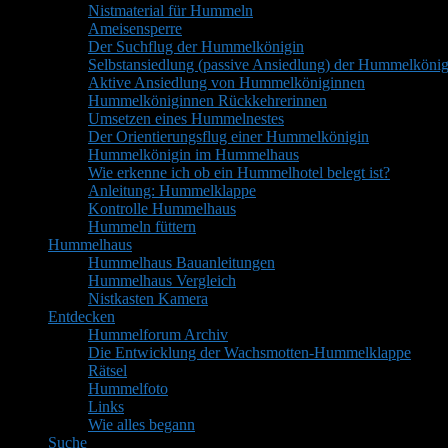
Nistmaterial für Hummeln
Ameisensperre
Der Suchflug der Hummelkönigin
Selbstansiedlung (passive Ansiedlung) der Hummelkönig
Aktive Ansiedlung von Hummelköniginnen
Hummelköniginnen Rückkehrerinnen
Umsetzen eines Hummelnestes
Der Orientierungsflug einer Hummelkönigin
Hummelkönigin im Hummelhaus
Wie erkenne ich ob ein Hummelhotel belegt ist?
Anleitung: Hummelklappe
Kontrolle Hummelhaus
Hummeln füttern
Hummelhaus
Hummelhaus Bauanleitungen
Hummelhaus Vergleich
Nistkasten Kamera
Entdecken
Hummelforum Archiv
Die Entwicklung der Wachsmotten-Hummelklappe
Rätsel
Hummelfoto
Links
Wie alles begann
Suche