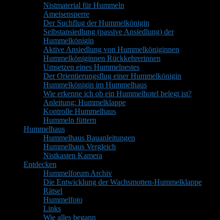
Nistmaterial für Hummeln
Ameisensperre
Der Suchflug der Hummelkönigin
Selbstansiedlung (passive Ansiedlung) der
Hummelkönigin
Aktive Ansiedlung von Hummelköniginnen
Hummelköniginnen Rückkehrerinnen
Umsetzen eines Hummelnestes
Der Orientierungsflug einer Hummelkönigin
Hummelkönigin im Hummelhaus
Wie erkenne ich ob ein Hummelhotel belegt ist?
Anleitung: Hummelklappe
Kontrolle Hummelhaus
Hummeln füttern
Hummelhaus
Hummelhaus Bauanleitungen
Hummelhaus Vergleich
Nistkasten Kamera
Entdecken
Hummelforum Archiv
Die Entwicklung der Wachsmotten-Hummelklappe
Rätsel
Hummelfoto
Links
Wie alles begann