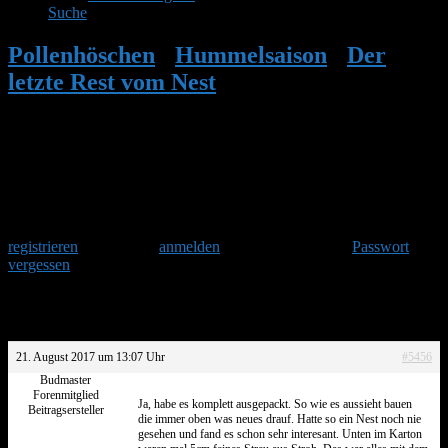
Suche
Pollenhöschen
•
Hummelsaison
•
Der
letzte Rest vom Nest
•
Antwort auf: Der
letzte Rest vom Nest
Herzlich Willkommen
Um am Hummelforum teilzunehmen musst Du Dich einmalig
registrieren
und danach
anmelden
. Oder hast Du Dein
Passwort
vergessen
?
Antwort auf: Der letzte Rest vom Nest
21. August 2017 um 13:07 Uhr
#5456
Budmaster
Forenmitglied
Ja, habe es komplett ausgepackt. So wie es aussieht bauen
Beitragsersteller
die immer oben was neues drauf. Hatte so ein Nest noch nie
gesehen und fand es schon sehr interesant. Unten im Karton