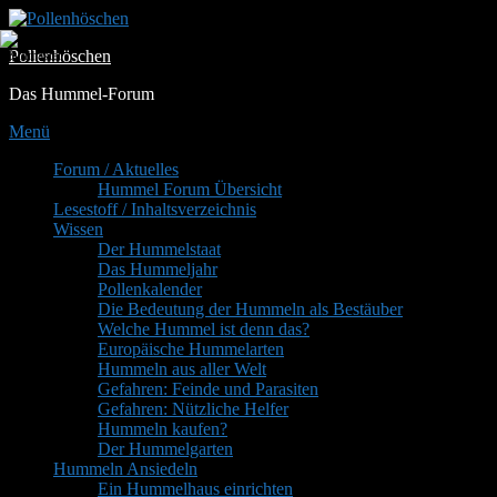
Zum
Inhalt
Pollenhöschen
springen
Das Hummel-Forum
Menü
Primäres
Forum / Aktuelles
Hummel Forum Übersicht
Menü
Lesestoff / Inhaltsverzeichnis
Wissen
Der Hummelstaat
Das Hummeljahr
Pollenkalender
Die Bedeutung der Hummeln als Bestäuber
Welche Hummel ist denn das?
Europäische Hummelarten
Hummeln aus aller Welt
Gefahren: Feinde und Parasiten
Gefahren: Nützliche Helfer
Hummeln kaufen?
Der Hummelgarten
Hummeln Ansiedeln
Ein Hummelhaus einrichten