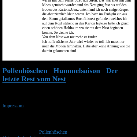
waren mal 5cm feines Streu aus Stroh. Das war alles mit dem
Moos gemischt worden und das Nest ging fast bis auf den
Boden des Kartons.Ganz unten fand ich noch einige Raupen
die aber ziemlich klein waren. Ich hatte im Frühjahr ein aus
dem Baum gefallennes Buchfinknest gefunden welches ich
auf dem Kopf stehend in den Karton legte,so hatte ich gleich
einen schönen Hohlraum wo sie mit dem Nest beginnen
konnte. So dachte ich.
Von dem Nest war nix mehr zu finden.
Ich hoffe nächstes Jahr wird wieder so toll. Ich muss nur
noch die Motten fernhalten. Habe aber keine Ahnung wie die
da rein gekommen sind.
Pollenhöschen
•
Hummelsaison
•
Der
letzte Rest vom Nest
•
Antwort auf: Der
letzte Rest vom Nest
Impressum
• 08.08.2026 • 18:55 Uhr
YouTube
RSS-
Feed
Copyright © 2026
Pollenhöschen
. Alle Rechte vorbehalten.