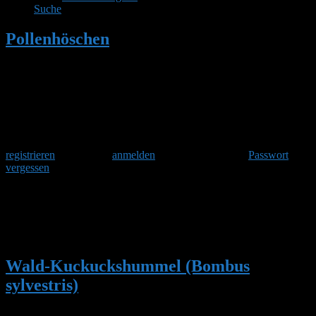
Suche
Pollenhöschen
•
Suchergebnisse für
''Nisthilfe besonders wichtig''
Herzlich Willkommen
Um am Hummelforum teilzunehmen musst Du Dich einmalig
registrieren
und danach
anmelden
. Oder hast Du Dein
Passwort
vergessen
?
Suchergebnisse für:
'Nisthilfe
besonders wichtig'
Wald-Kuckuckshummel (Bombus
sylvestris)
Die Wald-Kuckuckshummel ist Sozialparasit bei der