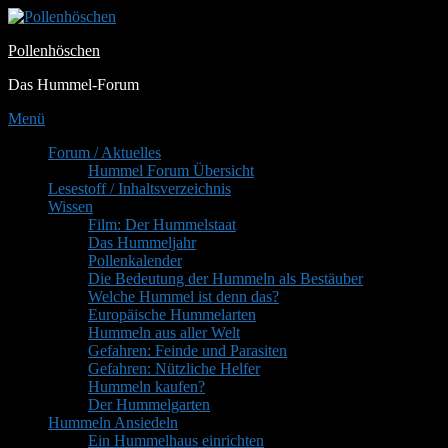
Zum
Inhalt
Pollenhöschen
springen
Das Hummel-Forum
Menü
Primäres
Forum / Aktuelles
Hummel Forum Übersicht
Menü
Lesestoff / Inhaltsverzeichnis
Wissen
Film: Der Hummelstaat
Das Hummeljahr
Pollenkalender
Die Bedeutung der Hummeln als Bestäuber
Welche Hummel ist denn das?
Europäische Hummelarten
Hummeln aus aller Welt
Gefahren: Feinde und Parasiten
Gefahren: Nützliche Helfer
Hummeln kaufen?
Der Hummelgarten
Hummeln Ansiedeln
Ein Hummelhaus einrichten