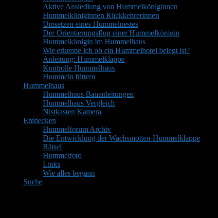
Aktive Ansiedlung von Hummelköniginnen
Hummelköniginnen Rückkehrerinnen
Umsetzen eines Hummelnestes
Der Orientierungsflug einer Hummelkönigin
Hummelkönigin im Hummelhaus
Wie erkenne ich ob ein Hummelhotel belegt ist?
Anleitung: Hummelklappe
Kontrolle Hummelhaus
Hummeln füttern
Hummelhaus
Hummelhaus Bauanleitungen
Hummelhaus Vergleich
Nistkasten Kamera
Entdecken
Hummelforum Archiv
Die Entwicklung der Wachsmotten-Hummelklappe
Rätsel
Hummelfoto
Links
Wie alles begann
Suche
Mitglieder