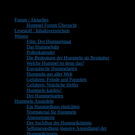
Primärer
Inhaltsverzeichnis
Seitenleisten-
Forum / Aktuelles
Widgetbereich
Hummel Forum Übersicht
Lesestoff / Inhaltsverzeichnis
Wissen
Film: Der Hummelstaat
Das Hummeljahr
Pollenkalender
Die Bedeutung der Hummeln als Bestäuber
Welche Hummel ist denn das?
Europäische Hummelarten
Hummeln aus aller Welt
Gefahren: Feinde und Parasiten
Gefahren: Nützliche Helfer
Hummeln kaufen?
Der Hummelgarten
Hummeln Ansiedeln
Ein Hummelhaus einrichten
Nistmaterial für Hummeln
Ameisensperre
Der Suchflug der Hummelkönigin
Selbstansiedlung (passive Ansiedlung) der
Hummelkönigin