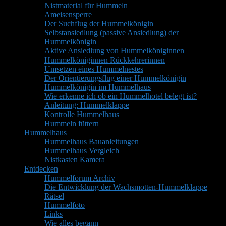
Nistmaterial für Hummeln
Ameisensperre
Der Suchflug der Hummelkönigin
Selbstansiedlung (passive Ansiedlung) der
Hummelkönigin
Aktive Ansiedlung von Hummelköniginnen
Hummelköniginnen Rückkehrerinnen
Umsetzen eines Hummelnestes
Der Orientierungsflug einer Hummelkönigin
Hummelkönigin im Hummelhaus
Wie erkenne ich ob ein Hummelhotel belegt ist?
Anleitung: Hummelklappe
Kontrolle Hummelhaus
Hummeln füttern
Hummelhaus
Hummelhaus Bauanleitungen
Hummelhaus Vergleich
Nistkasten Kamera
Entdecken
Hummelforum Archiv
Die Entwicklung der Wachsmotten-Hummelklappe
Rätsel
Hummelfoto
Links
Wie alles begann