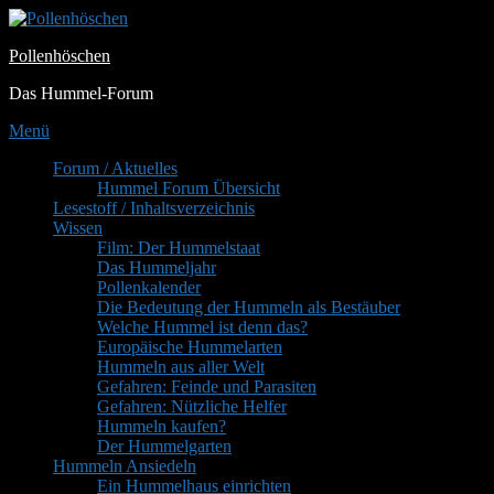
Zum
Inhalt
Pollenhöschen
springen
Das Hummel-Forum
Menü
Primäres
Forum / Aktuelles
Hummel Forum Übersicht
Menü
Lesestoff / Inhaltsverzeichnis
Wissen
Film: Der Hummelstaat
Das Hummeljahr
Pollenkalender
Die Bedeutung der Hummeln als Bestäuber
Welche Hummel ist denn das?
Europäische Hummelarten
Hummeln aus aller Welt
Gefahren: Feinde und Parasiten
Gefahren: Nützliche Helfer
Hummeln kaufen?
Der Hummelgarten
Hummeln Ansiedeln
Ein Hummelhaus einrichten