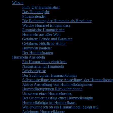
Wissen
Film: Der Hummelstaat
Das Hummeljahr
Pollenkalender
Die Bedeutung der Hummeln als Bestäuber
Welche Hummel ist denn das?
Europäische Hummelarten
Hummeln aus aller Welt
Gefahren: Feinde und Parasiten
Gefahren: Nützliche Helfer
Hummeln kaufen?
Der Hummelgarten
Hummeln Ansiedeln
Ein Hummelhaus einrichten
Nistmaterial für Hummeln
Ameisensperre
Der Suchflug der Hummelkönigin
Selbstansiedlung (passive Ansiedlung) der Hummelkönig
Aktive Ansiedlung von Hummelköniginnen
Hummelköniginnen Rückkehrerinnen
Umsetzen eines Hummelnestes
Der Orientierungsflug einer Hummelkönigin
Hummelkönigin im Hummelhaus
Wie erkenne ich ob ein Hummelhotel belegt ist?
Anleitung: Hummelklappe