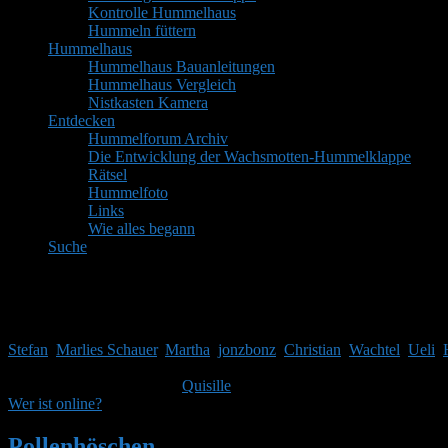
Kontrolle Hummelhaus
Hummeln füttern
Hummelhaus
Hummelhaus Bauanleitungen
Hummelhaus Vergleich
Nistkasten Kamera
Entdecken
Hummelforum Archiv
Die Entwicklung der Wachsmotten-Hummelklappe
Rätsel
Hummelfoto
Links
Wie alles begann
Suche
Mitglieder
Gäste online in den letzten 24 Stunden: 4041, Mitglieder: 8
Stefan
,
Marlies Schauer
,
Martha
,
jonzbonz
,
Christian
,
Wachtel
,
Ueli
,
Themen:
2.514,
Beiträge:
41.968,
Mitglieder:
1.753
Unser neuestes Mitglied ist
Quisille
, herzlich Willkommen!
Wer ist online?
Pollenhöschen
•
Suchergebnisse für ''Lage