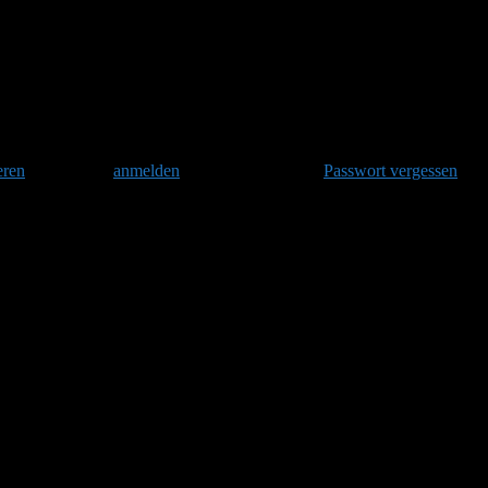
bericht und Frage''
eren
und danach
anmelden
. Oder hast Du Dein
Passwort vergessen
?
t und Frage'
ch mal wieder ein Lagebericht und Fragen aus Ostfriesland. So zeitweise