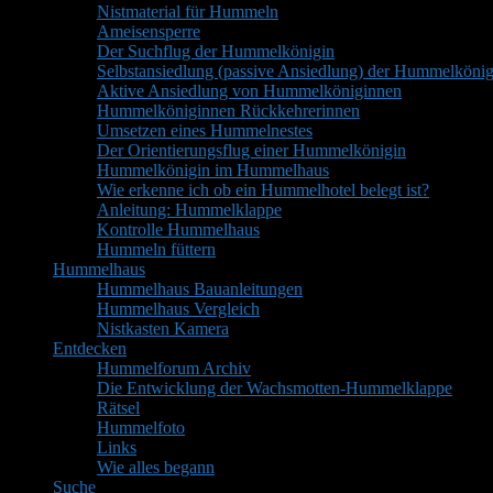
Nistmaterial für Hummeln
Ameisensperre
Der Suchflug der Hummelkönigin
Selbstansiedlung (passive Ansiedlung) der Hummelkönig
Aktive Ansiedlung von Hummelköniginnen
Hummelköniginnen Rückkehrerinnen
Umsetzen eines Hummelnestes
Der Orientierungsflug einer Hummelkönigin
Hummelkönigin im Hummelhaus
Wie erkenne ich ob ein Hummelhotel belegt ist?
Anleitung: Hummelklappe
Kontrolle Hummelhaus
Hummeln füttern
Hummelhaus
Hummelhaus Bauanleitungen
Hummelhaus Vergleich
Nistkasten Kamera
Entdecken
Hummelforum Archiv
Die Entwicklung der Wachsmotten-Hummelklappe
Rätsel
Hummelfoto
Links
Wie alles begann
Suche