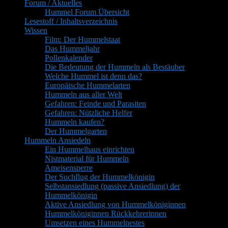
Forum / Aktuelles
Widgetbereich
Hummel Forum Übersicht
Lesestoff / Inhaltsverzeichnis
Wissen
Film: Der Hummelstaat
Das Hummeljahr
Pollenkalender
Die Bedeutung der Hummeln als Bestäuber
Welche Hummel ist denn das?
Europäische Hummelarten
Hummeln aus aller Welt
Gefahren: Feinde und Parasiten
Gefahren: Nützliche Helfer
Hummeln kaufen?
Der Hummelgarten
Hummeln Ansiedeln
Ein Hummelhaus einrichten
Nistmaterial für Hummeln
Ameisensperre
Der Suchflug der Hummelkönigin
Selbstansiedlung (passive Ansiedlung) der
Hummelkönigin
Aktive Ansiedlung von Hummelköniginnen
Hummelköniginnen Rückkehrerinnen
Umsetzen eines Hummelnestes