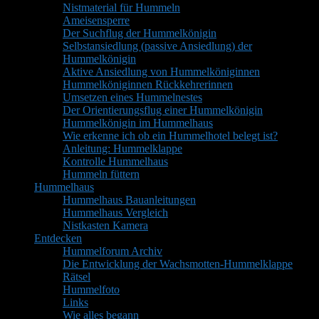
Nistmaterial für Hummeln
Ameisensperre
Der Suchflug der Hummelkönigin
Selbstansiedlung (passive Ansiedlung) der
Hummelkönigin
Aktive Ansiedlung von Hummelköniginnen
Hummelköniginnen Rückkehrerinnen
Umsetzen eines Hummelnestes
Der Orientierungsflug einer Hummelkönigin
Hummelkönigin im Hummelhaus
Wie erkenne ich ob ein Hummelhotel belegt ist?
Anleitung: Hummelklappe
Kontrolle Hummelhaus
Hummeln füttern
Hummelhaus
Hummelhaus Bauanleitungen
Hummelhaus Vergleich
Nistkasten Kamera
Entdecken
Hummelforum Archiv
Die Entwicklung der Wachsmotten-Hummelklappe
Rätsel
Hummelfoto
Links
Wie alles begann