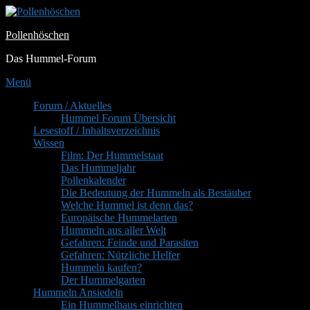
Zum
Inhalt
Pollenhöschen
springen
Das Hummel-Forum
Menü
Primäres
Forum / Aktuelles
Hummel Forum Übersicht
Menü
Lesestoff / Inhaltsverzeichnis
Wissen
Film: Der Hummelstaat
Das Hummeljahr
Pollenkalender
Die Bedeutung der Hummeln als Bestäuber
Welche Hummel ist denn das?
Europäische Hummelarten
Hummeln aus aller Welt
Gefahren: Feinde und Parasiten
Gefahren: Nützliche Helfer
Hummeln kaufen?
Der Hummelgarten
Hummeln Ansiedeln
Ein Hummelhaus einrichten