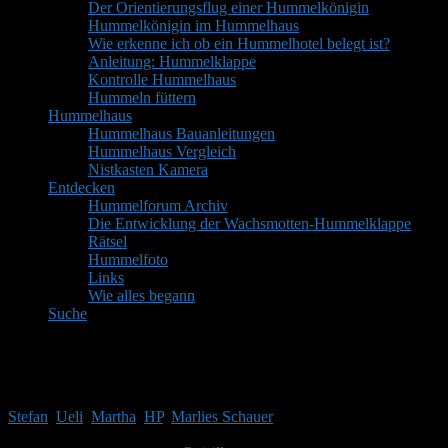
Der Orientierungsflug einer Hummelkönigin
Hummelkönigin im Hummelhaus
Wie erkenne ich ob ein Hummelhotel belegt ist?
Anleitung: Hummelklappe
Kontrolle Hummelhaus
Hummeln füttern
Hummelhaus
Hummelhaus Bauanleitungen
Hummelhaus Vergleich
Nistkasten Kamera
Entdecken
Hummelforum Archiv
Die Entwicklung der Wachsmotten-Hummelklappe
Rätsel
Hummelfoto
Links
Wie alles begann
Suche
Mitglieder
Gäste online in den letzten 24 Stunden: 3847, Mitglieder: 5
Stefan
,
Ueli
,
Martha
,
HP
,
Marlies Schauer
Themen:
2.514,
Beiträge:
41.969,
Mitglieder:
1.753