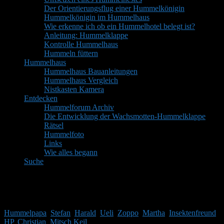
Der Orientierungsflug einer Hummelkönigin
Hummelkönigin im Hummelhaus
Wie erkenne ich ob ein Hummelhotel belegt ist?
Anleitung: Hummelklappe
Kontrolle Hummelhaus
Hummeln füttern
Hummelhaus
Hummelhaus Bauanleitungen
Hummelhaus Vergleich
Nistkasten Kamera
Entdecken
Hummelforum Archiv
Die Entwicklung der Wachsmotten-Hummelklappe
Rätsel
Hummelfoto
Links
Wie alles begann
Suche
Mitglieder
Gäste online in den letzten 24 Stunden: 5458, Mitglieder: 10
Hummelpapa
,
Stefan
,
Harald
,
Ueli
,
Zoppo
,
Martha
,
Insektenfreund
,
HP
,
Christian
,
Mitsch Keil