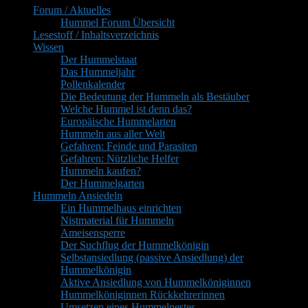
Forum / Aktuelles
Widgetbereich
Hummel Forum Übersicht
Lesestoff / Inhaltsverzeichnis
Wissen
Der Hummelstaat
Das Hummeljahr
Pollenkalender
Die Bedeutung der Hummeln als Bestäuber
Welche Hummel ist denn das?
Europäische Hummelarten
Hummeln aus aller Welt
Gefahren: Feinde und Parasiten
Gefahren: Nützliche Helfer
Hummeln kaufen?
Der Hummelgarten
Hummeln Ansiedeln
Ein Hummelhaus einrichten
Nistmaterial für Hummeln
Ameisensperre
Der Suchflug der Hummelkönigin
Selbstansiedlung (passive Ansiedlung) der
Hummelkönigin
Aktive Ansiedlung von Hummelköniginnen
Hummelköniginnen Rückkehrerinnen
Umsetzen eines Hummelnestes