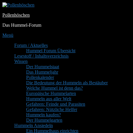
Zum
Inhalt
Pollenhöschen
springen
Das Hummel-Forum
Menü
Primäres
Forum / Aktuelles
Hummel Forum Übersicht
Menü
Lesestoff / Inhaltsverzeichnis
Wissen
Der Hummelstaat
Das Hummeljahr
Pollenkalender
Die Bedeutung der Hummeln als Bestäuber
Welche Hummel ist denn das?
Europäische Hummelarten
Hummeln aus aller Welt
Gefahren: Feinde und Parasiten
Gefahren: Nützliche Helfer
Hummeln kaufen?
Der Hummelgarten
Hummeln Ansiedeln
Ein Hummelhaus einrichten