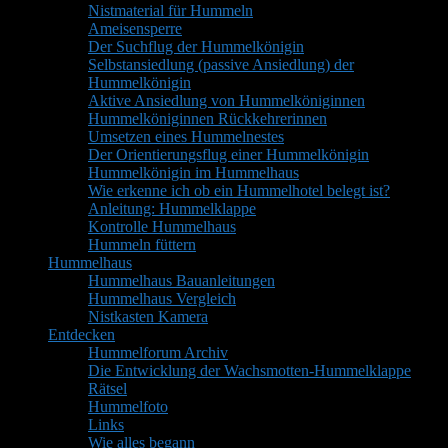
Nistmaterial für Hummeln
Ameisensperre
Der Suchflug der Hummelkönigin
Selbstansiedlung (passive Ansiedlung) der
Hummelkönigin
Aktive Ansiedlung von Hummelköniginnen
Hummelköniginnen Rückkehrerinnen
Umsetzen eines Hummelnestes
Der Orientierungsflug einer Hummelkönigin
Hummelkönigin im Hummelhaus
Wie erkenne ich ob ein Hummelhotel belegt ist?
Anleitung: Hummelklappe
Kontrolle Hummelhaus
Hummeln füttern
Hummelhaus
Hummelhaus Bauanleitungen
Hummelhaus Vergleich
Nistkasten Kamera
Entdecken
Hummelforum Archiv
Die Entwicklung der Wachsmotten-Hummelklappe
Rätsel
Hummelfoto
Links
Wie alles begann