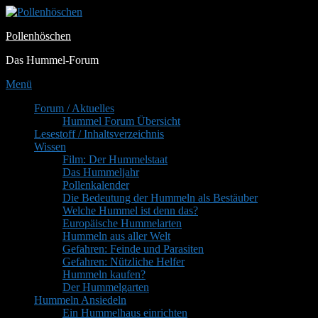
Zum
Inhalt
Pollenhöschen
springen
Das Hummel-Forum
Menü
Primäres
Forum / Aktuelles
Hummel Forum Übersicht
Menü
Lesestoff / Inhaltsverzeichnis
Wissen
Film: Der Hummelstaat
Das Hummeljahr
Pollenkalender
Die Bedeutung der Hummeln als Bestäuber
Welche Hummel ist denn das?
Europäische Hummelarten
Hummeln aus aller Welt
Gefahren: Feinde und Parasiten
Gefahren: Nützliche Helfer
Hummeln kaufen?
Der Hummelgarten
Hummeln Ansiedeln
Ein Hummelhaus einrichten