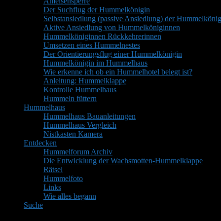
Ameisensperre
Der Suchflug der Hummelkönigin
Selbstansiedlung (passive Ansiedlung) der Hummelkönig
Aktive Ansiedlung von Hummelköniginnen
Hummelköniginnen Rückkehrerinnen
Umsetzen eines Hummelnestes
Der Orientierungsflug einer Hummelkönigin
Hummelkönigin im Hummelhaus
Wie erkenne ich ob ein Hummelhotel belegt ist?
Anleitung: Hummelklappe
Kontrolle Hummelhaus
Hummeln füttern
Hummelhaus
Hummelhaus Bauanleitungen
Hummelhaus Vergleich
Nistkasten Kamera
Entdecken
Hummelforum Archiv
Die Entwicklung der Wachsmotten-Hummelklappe
Rätsel
Hummelfoto
Links
Wie alles begann
Suche