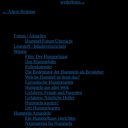
Unerwünschtes
mir mein Sohn gesat, dass beim
weiterlesen
→
Hummelnest
Beitragsnavigation
←
Ältere Beiträge
beim
Carport
Primärer
Inhaltsverzeichnis
Seitenleisten-
Forum / Aktuelles
Widgetbereich
Hummel Forum Übersicht
Lesestoff / Inhaltsverzeichnis
Wissen
Film: Der Hummelstaat
Das Hummeljahr
Pollenkalender
Die Bedeutung der Hummeln als Bestäuber
Welche Hummel ist denn das?
Europäische Hummelarten
Hummeln aus aller Welt
Gefahren: Feinde und Parasiten
Gefahren: Nützliche Helfer
Hummeln kaufen?
Der Hummelgarten
Hummeln Ansiedeln
Ein Hummelhaus einrichten
Nistmaterial für Hummeln