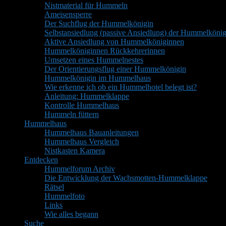
Nistmaterial für Hummeln
Ameisensperre
Der Suchflug der Hummelkönigin
Selbstansiedlung (passive Ansiedlung) der Hummelkönig
Aktive Ansiedlung von Hummelköniginnen
Hummelköniginnen Rückkehrerinnen
Umsetzen eines Hummelnestes
Der Orientierungsflug einer Hummelkönigin
Hummelkönigin im Hummelhaus
Wie erkenne ich ob ein Hummelhotel belegt ist?
Anleitung: Hummelklappe
Kontrolle Hummelhaus
Hummeln füttern
Hummelhaus
Hummelhaus Bauanleitungen
Hummelhaus Vergleich
Nistkasten Kamera
Entdecken
Hummelforum Archiv
Die Entwicklung der Wachsmotten-Hummelklappe
Rätsel
Hummelfoto
Links
Wie alles begann
Suche