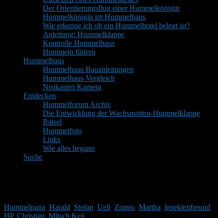
Der Orientierungsflug einer Hummelkönigin
Hummelkönigin im Hummelhaus
Wie erkenne ich ob ein Hummelhotel belegt ist?
Anleitung: Hummelklappe
Kontrolle Hummelhaus
Hummeln füttern
Hummelhaus
Hummelhaus Bauanleitungen
Hummelhaus Vergleich
Nistkasten Kamera
Entdecken
Hummelforum Archiv
Die Entwicklung der Wachsmotten-Hummelklappe
Rätsel
Hummelfoto
Links
Wie alles begann
Suche
Mitglieder
Gäste online in den letzten 24 Stunden: 5463, Mitglieder: 10
Hummelpapa
,
Harald
,
Stefan
,
Ueli
,
Zoppo
,
Martha
,
Insektenfreund
,
HP
,
Christian
,
Mitsch Keil