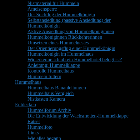
Nistmaterial für Hummeln
Ameisensperre
Der Suchflug der Hummelkönigin
Selbstansiedlung (passive Ansiedlung) der
Hummelkönigin
Aktive Ansiedlung von Hummelköniginnen
Hummelköniginnen Rückkehrerinnen
Umsetzen eines Hummelnestes
Der Orientierungsflug einer Hummelkönigin
Hummelkönigin im Hummelhaus
Wie erkenne ich ob ein Hummelhotel belegt ist?
Anleitung: Hummelklappe
Kontrolle Hummelhaus
Hummeln füttern
Hummelhaus
Hummelhaus Bauanleitungen
Hummelhaus Vergleich
Nistkasten Kamera
Entdecken
Hummelforum Archiv
Die Entwicklung der Wachsmotten-Hummelklappe
Rätsel
Hummelfoto
Links
Wie alles begann