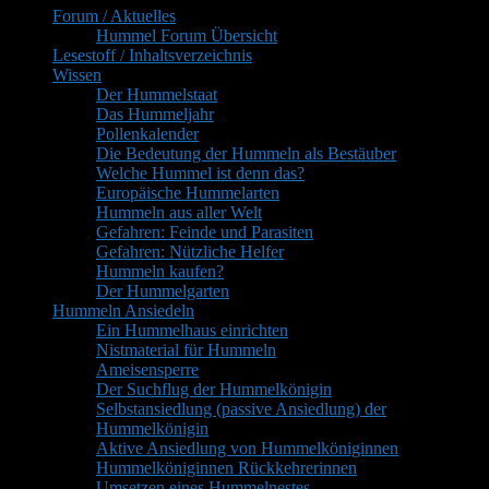
Forum / Aktuelles
Widgetbereich
Hummel Forum Übersicht
Lesestoff / Inhaltsverzeichnis
Wissen
Der Hummelstaat
Das Hummeljahr
Pollenkalender
Die Bedeutung der Hummeln als Bestäuber
Welche Hummel ist denn das?
Europäische Hummelarten
Hummeln aus aller Welt
Gefahren: Feinde und Parasiten
Gefahren: Nützliche Helfer
Hummeln kaufen?
Der Hummelgarten
Hummeln Ansiedeln
Ein Hummelhaus einrichten
Nistmaterial für Hummeln
Ameisensperre
Der Suchflug der Hummelkönigin
Selbstansiedlung (passive Ansiedlung) der
Hummelkönigin
Aktive Ansiedlung von Hummelköniginnen
Hummelköniginnen Rückkehrerinnen
Umsetzen eines Hummelnestes