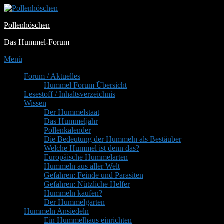
Zum
Inhalt
Pollenhöschen
springen
Das Hummel-Forum
Menü
Primäres
Forum / Aktuelles
Hummel Forum Übersicht
Menü
Lesestoff / Inhaltsverzeichnis
Wissen
Der Hummelstaat
Das Hummeljahr
Pollenkalender
Die Bedeutung der Hummeln als Bestäuber
Welche Hummel ist denn das?
Europäische Hummelarten
Hummeln aus aller Welt
Gefahren: Feinde und Parasiten
Gefahren: Nützliche Helfer
Hummeln kaufen?
Der Hummelgarten
Hummeln Ansiedeln
Ein Hummelhaus einrichten